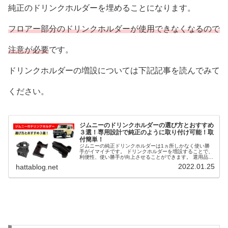
純正のドリンクホルダーを埋めることになります。
フロアー部分のドリンクホルダーが使用できなくなるので
注意が必要
です。
ドリンクホルダーの増設については下記記事を読んでみて
ください。
ジムニーのドリンクホルダーの選び方とおすすめ
３選！専用設計で純正のように取り付け可能！取
付簡単！
ジムニーの純正ドリンクホルダーは1ヵ所しかなく使い勝
手がイマイチです。 ドリンクホルダーを増設することで、
利便性、使い勝手が向上させることができます。 選用品が
豊富で、専用設計なので、取り付けが簡単で純正のように
2022.01.25
hattablog.net
違和感なく設置可能です。 そこで、ジムニーのドリンクホ
ルダーの選び方とおすすめ３選を解説します。