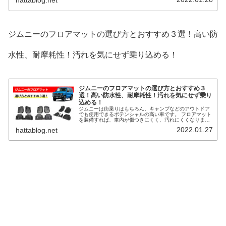
hattablog.net
ーなどの装備がついたモデルもあります。 そこで、ジムニ
ーのアームレストの選び方とおすすめ３選を解説します。
ジムニーのフロアマットの選び方とおすすめ３選！高い防
水性、耐摩耗性！汚れを気にせず乗り込める！
ジムニーのフロアマットの選び方とおすすめ３
選！高い防水性、耐摩耗性！汚れを気にせず乗り
込める！
ジムニーは街乗りはもちろん、キャンプなどのアウトドア
でも使用できるポテンシャルの高い車です。 フロアマット
を装備すれば、車内が傷つきにくく、汚れにくくなりま
す。 雨の日や雪の日、泥で汚れた靴でも気にせず乗り込め
2022.01.27
hattablog.net
ます。 また、荷物も気にせず積み込めます。 そこで、ジ
ムニーのフロアマットの選び方とおすすめ３選を解説しま
す。