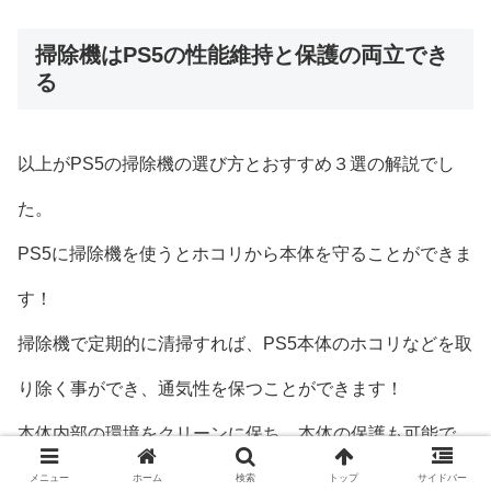
掃除機はPS5の性能維持と保護の両立でき
る
以上がPS5の掃除機の選び方とおすすめ３選の解説でし
た。
PS5に掃除機を使うとホコリから本体を守ることができま
す！
掃除機で定期的に清掃すれば、PS5本体のホコリなどを取
り除く事ができ、通気性を保つことができます！
本体内部の環境をクリーンに保ち、本体の保護も可能で、
本体の劣化防止にも役立ちます！
メニュー
ホーム
検索
トップ
サイドバー