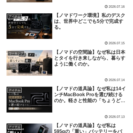
2026.07.16
【ノマドワーク環境】私のデスク
アイテム
は、世界中どこでも5分で完成す
る。
2026.07.15
【ノマドの空間論】なぜ私は日本
ワーキング
とタイを行き来しながら、暮らす
ように働くのか。
2026.07.14
【ノマドの道具論】なぜ私は14イ
アイテム
ンチMacBook Proを選び続ける
のか。軽さと性能の「ちょうどい
い答え」
2026.07.13
【ノマドの道具論】なぜ私は
アイテム
595gの「重い」バッテリーをバ