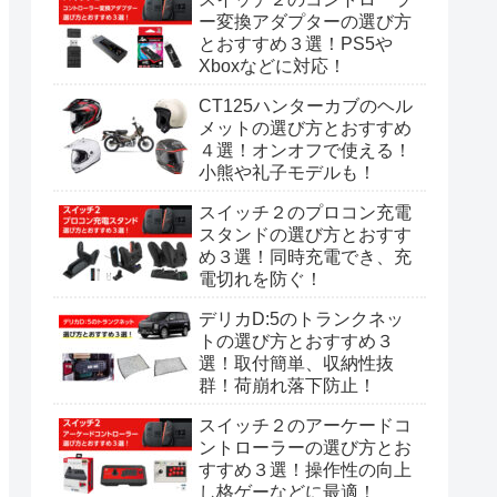
ー変換アダプターの選び方
とおすすめ３選！PS5や
Xboxなどに対応！
CT125ハンターカブのヘル
メットの選び方とおすすめ
４選！オンオフで使える！
小熊や礼子モデルも！
スイッチ２のプロコン充電
スタンドの選び方とおすす
め３選！同時充電でき、充
電切れを防ぐ！
デリカD:5のトランクネッ
トの選び方とおすすめ３
選！取付簡単、収納性抜
群！荷崩れ落下防止！
スイッチ２のアーケードコ
ントローラーの選び方とお
すすめ３選！操作性の向上
し格ゲーなどに最適！