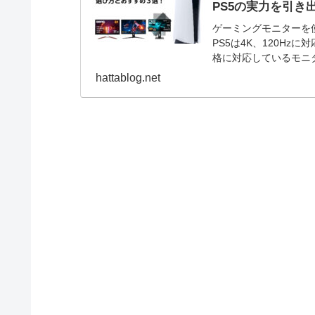
PS5の実力を引き
ゲーミングモニターを
PS5は4K、120H
格に対応しているモニ
きます。 そこで、P
hattablog.net
す。