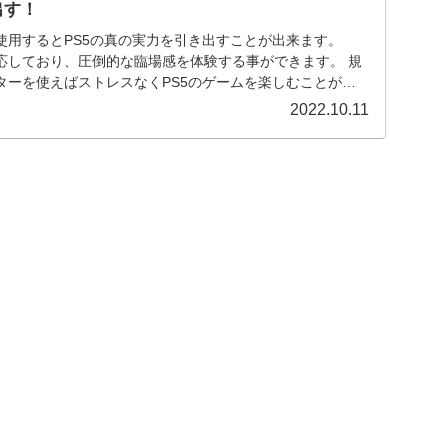
出す！
使用するとPS5の真の実力を引き出すことが出来ます。
zに対応しており、圧倒的な臨場感を体験する事ができます。 規
ターを使えばストレスなくPS5のゲームを楽しむことがで
S5のゲーミングモニターの選び方とおすすめ３選を解説しま
2022.10.11