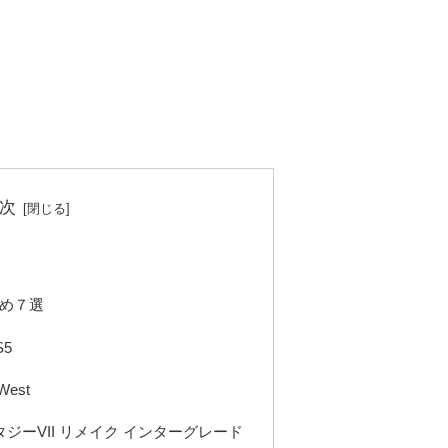
次
すめ７選
S5
 West
タジーVII リメイク インターグレード