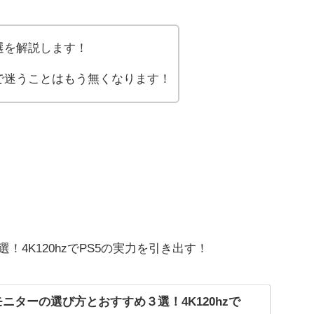
選を解説します！
で迷うことはもう無くなります！
4K120hzでPS5の実力を引き出す！
モニターの選び方とおすすめ３選！4K120hzで