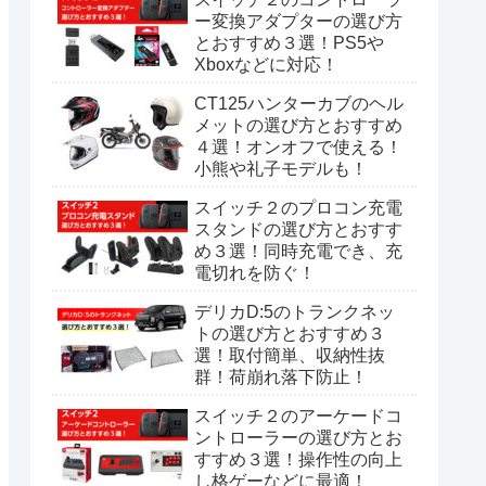
ー変換アダプターの選び方
とおすすめ３選！PS5や
Xboxなどに対応！
CT125ハンターカブのヘル
メットの選び方とおすすめ
４選！オンオフで使える！
小熊や礼子モデルも！
スイッチ２のプロコン充電
スタンドの選び方とおすす
め３選！同時充電でき、充
電切れを防ぐ！
デリカD:5のトランクネッ
トの選び方とおすすめ３
選！取付簡単、収納性抜
群！荷崩れ落下防止！
スイッチ２のアーケードコ
ントローラーの選び方とお
すすめ３選！操作性の向上
し格ゲーなどに最適！