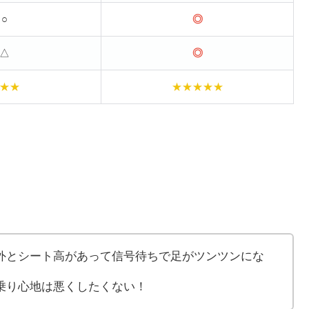
○
◎
△
◎
★★
★★★★★
外とシート高があって信号待ちで足がツンツンにな
乗り心地は悪くしたくない！