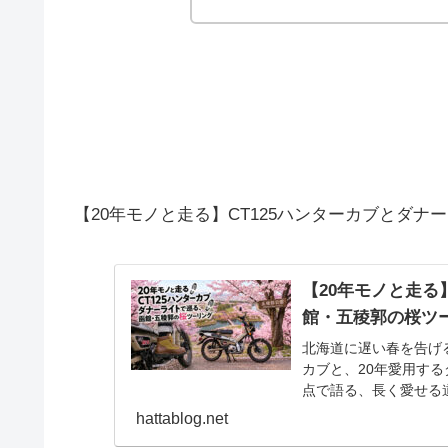
【20年モノと走る】CT125ハンターカブとダ
【20年モノと走る
館・五稜郭の桜ツ
北海道に遅い春を告げる
カブと、20年愛用す
点で語る、長く愛せる
装備・メンテナンス術を
hattablog.net