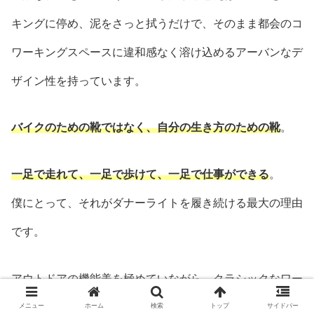
キングに停め、泥をさっと拭うだけで、そのまま都会のコ
ワーキングスペースに違和感なく溶け込めるアーバンなデ
ザイン性を持っています。
バイクのための靴ではなく、自分の生き方のための靴
。
一足で走れて、一足で歩けて、一足で仕事ができる
。
僕にとって、それがダナーライトを履き続ける最大の理由
です。
アウトドアの機能美を極めていながら、クラシックなワー
クブーツとしての品格を失わない。
メニュー
ホーム
検索
トップ
サイドバー