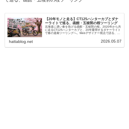
【20年モノと走る】CT125ハンターカブとダナ
ーライトで巡る、函館・五稜郭の桜ツーリング
北海道に遅い春を告げる函館・五稜郭の桜。2020年から共
に走るCT125ハンターカブと、20年愛用するダナーライト
で春の道南ツーリングへ。Webデザイナー視点で語る、長
く愛せる道具との旅の魅力と、まだ肌寒い4月の北海道を
快適に走る装備・メンテナンス術を2000文字超で徹底解説
2026.05.07
hattablog.net
します。