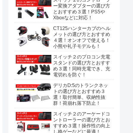
ー変換アダプターの選び方
とおすすめ３選！PS5や
Xboxなどに対応！
CT125ハンターカブのヘル
メットの選び方とおすすめ
４選！オンオフで使える！
小熊や礼子モデルも！
スイッチ２のプロコン充電
スタンドの選び方とおすす
め３選！同時充電でき、充
電切れを防ぐ！
デリカD:5のトランクネッ
トの選び方とおすすめ３
選！取付簡単、収納性抜
群！荷崩れ落下防止！
スイッチ２のアーケードコ
ントローラーの選び方とお
すすめ３選！操作性の向上
し格ゲーなどに最適！