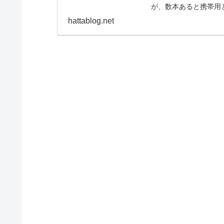
が、数本あると携帯用と
mini6用USB-Cケ
hattablog.net