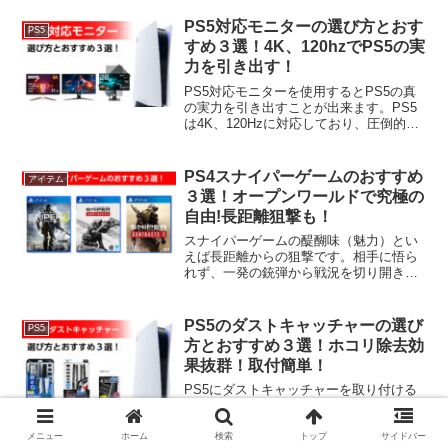
指定（CEROZ）で血しぶきやバイオレン
スな内容をよりリアルに楽しむことがで
PS5対応モニターの選び方とおす
PS5
きます。そこで、PS5の刺激的ゲームの
すめ３選！4K、120hzでPS5の実
おすすめ５選を解説します。
力を引き出す！
PS5対応モニターを使用するとPS5の真
の実力を引き出すことが出来ます。PS5
は4K、120Hzに対応しており、圧倒的な
臨場感を体験する事ができます。規格に
対応しているモニターを使えばストレス
なくPS5のゲームを楽しむことができま
PS4スナイパーゲームのおすすめ
アイテム
す。そこで、PS5対応モニターの選び方
３選！オープンワールドで究極の
とおすすめ３選を解説します。
自由!長距離狙撃も！
スナイパーゲームの醍醐味（魅力）とい
えば長距離からの狙撃です。相手に悟ら
れず、一発の銃弾から戦況を切り開き、
ストーリーを進めていきます。地上の獲
物を狩る鷹になった気分を味わえます。
オープンワールドで自由度も高く戦略は
PS5のダストキャッチャーの選び
PS5
プレイヤーの究極の自由です。そこで、
方とおすすめ３選！ホコリ除去効
PS4スナイパーゲームのおすすめ３選を
果抜群！取付簡単！
解説します。
PS5にダストキャッチャーを取り付ける
と本体へのホコリやヤニの侵入を防ぐこ
とができます。ダストキャッチャーを取
り付けることでPS5本体内部の環境をク
メニュー
ホーム
検索
トップ
サイドバー