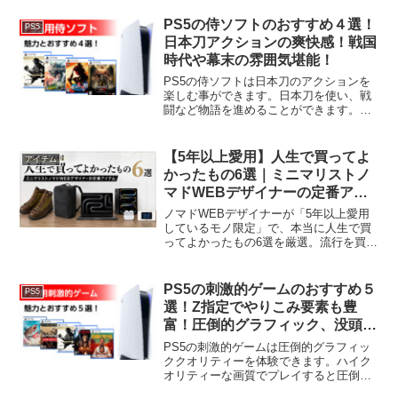
す。ソロキャンプや登山、ツーリングな
どにおすすめのアイテムです。そこで、
PS5の侍ソフトのおすすめ４選！
PS5
ソロキャン用パップテントの選び方とお
日本刀アクションの爽快感！戦国
すすめ３選を解説します。
時代や幕末の雰囲気堪能！
PS5の侍ソフトは日本刀のアクションを
楽しむ事ができます。日本刀を使い、戦
闘など物語を進めることができます。ま
た、戦国や幕末などの和の雰囲気を味わ
うこともできます。戦国時代や幕末など
昔の日本が舞台で、古き良き和の雰囲気
【5年以上愛用】人生で買ってよ
アイテム
を堪能することができます。そこで、
かったもの6選｜ミニマリストノ
PS5の侍ソフトのおすすめ４選を解説し
マドWEBデザイナーの定番アイ
ます。
テム
ノマドWEBデザイナーが「5年以上愛用
しているモノ限定」で、本当に人生で買
ってよかったもの6選を厳選。流行を買い
替えるノイズを引き算し、脳のメモリを
クリエイティブに100%割くためのインフ
ラ投資としての道具論。ダナーライトか
PS5の刺激的ゲームのおすすめ５
PS5
らチャージ式Wi-Fiまで本音でレビューし
選！Z指定でやりこみ要素も豊
ます。
富！圧倒的グラフィック、没頭
感！
PS5の刺激的ゲームは圧倒的グラフィッ
ククオリティーを体験できます。ハイク
オリティーな画質でプレイすると圧倒的
な深い没頭感を味わうことができます。Z