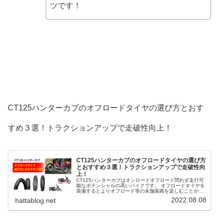
ツです！
CT125ハンターカブのオフロードタイヤの選び方とおす
すめ３選！トラクションアップで走破性向上！
CT125ハンターカブのオフロードタイヤの選び方
とおすすめ３選！トラクションアップで走破性向
上！
CT125ハンターカブはオンロードオフロード問わず走行可
能なポテンシャルの高いバイクです。 オフロードタイヤを
装備するとよりオフロード等の未舗装路を楽しむことがで
きます。 オフロードでのトラクションが増し、上り下りが
2022.08.08
hattablog.net
楽になります。 そこで、CT125ハンターカブのオフロード
タイヤの選び方とおすすめ３選を解説します。