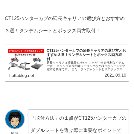
CT125ハンターカブの延長キャリアの選び方とおすすめ
３選！タンデムシートとボックス両方取付！
CT125ハンターカブの延長キャリアの選び方とお
すすめ３選！タンデムシートとボックス両方取
付！
延長キャリアは積載量を増やすことができる便利なイテム
です。 キャンプや長距離ツーリングなど様々なシーンで活
躍する装備です。 また、タンデムシートとリアボックスを
両方付けることを可能にするアイテムでもあります。 そこ
2021.09.10
hattablog.net
で、CT125ハンターカブの延長キャリアの選び方とおすす
め３選を解説します。
「取付方法」の１点がCT125ハンターカブの
ダブルシートを選ぶ際に重要なポイントで
hatta