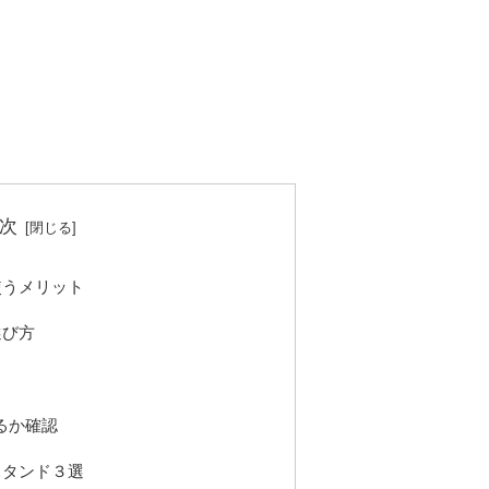
次
使うメリット
選び方
るか確認
スタンド３選