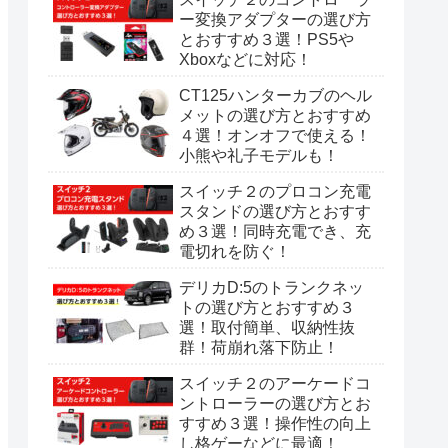
ー変換アダプターの選び方
とおすすめ３選！PS5や
Xboxなどに対応！
CT125ハンターカブのヘル
メットの選び方とおすすめ
４選！オンオフで使える！
小熊や礼子モデルも！
スイッチ２のプロコン充電
スタンドの選び方とおすす
め３選！同時充電でき、充
電切れを防ぐ！
デリカD:5のトランクネッ
トの選び方とおすすめ３
選！取付簡単、収納性抜
群！荷崩れ落下防止！
スイッチ２のアーケードコ
ントローラーの選び方とお
すすめ３選！操作性の向上
し格ゲーなどに最適！