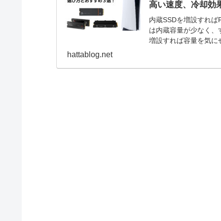
高い速度、冷却効
内蔵SSDを増設すれば
は内蔵容量が少なく、
増設すれば容量を気に
すめです。 そこで、P
hattablog.net