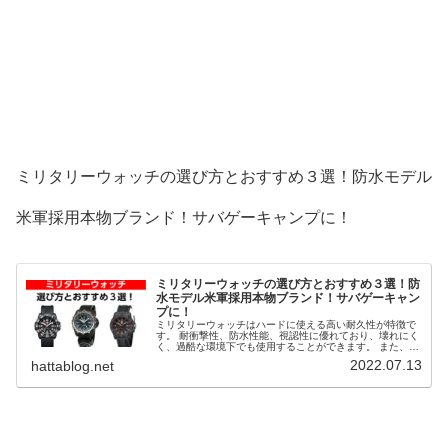
ミリタリーウォッチの選び方とおすすめ３選！防水モデル
米軍採用本物ブランド！サバゲーキャンプに！
ミリタリーウォッチの選び方とおすすめ３選！防
水モデル米軍採用本物ブランド！サバゲーキャン
プに！
ミリタリーウォッチはハードに使える高い耐久性が特徴で
す。 耐衝撃性、防水性能、視認性に優れており、壊れにく
く、過酷な環境下でも使用することができます。 また、水
中や暗闇などのシーンでも使用することができます。 世界
2022.07.13
hattablog.net
各国の軍や特殊部隊に採用されています。 そこで、ミリタ
リーウォッチの選び方とおすすめ３選を解説します。