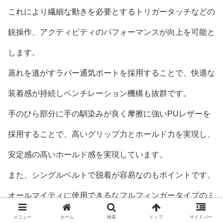
これにより繊細な動きを必要とするトリガータッチなどの
銃操作、アクティビティのパフォーマンスが向上を可能と
します。
蒸れを逃がすラバー通気ポートを採用することで、快適な
装着感が持続しベンチレーション機構も抜群です。
手のひら部分に手の馴染みが良く摩擦に強いPUレザーを
採用することで、高いグリップ力とホールド力を実現し、
安定感の高いホールド感を実現しています。
また、シングルベルトで脱着が容易なのもポイントです。
オールマイティに使用できるなフルフィンガータイプのミ
リタリーグローブです。
メニュー
ホーム
検索
トップ
サイドバー