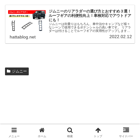
ジムニーのリアラダーの選び方とおすすめ３選！
ルーフギアの利便性向上！車検対応でアウトドア
にも！
ジムニーは街乗りはもちろん、車中泊やキャンプなど様々
なシーンで使用できるポテンシャルの高い車です。 リアラ
ダーは付けることでルーフギアの実用性がアップします。
ルーフキャリアに荷物の積み下ろしが楽になり、ルーフへ
2022.02.12
hattablog.net
のアクセスが向上します。 そこで、ジムニーのリアラダー
の選び方とおすすめ３選を解説します。
ジムニー
メニュー
ホーム
検索
トップ
サイドバー