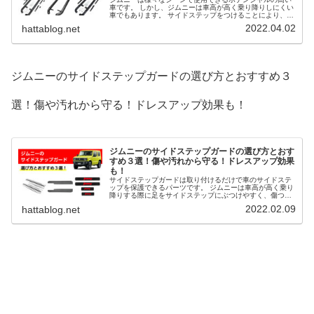
車です。 しかし、ジムニーは車高が高く乗り降りしにくい
車でもあります。 サイドステップをつけることにより、乗
り降りがしやすくなります。 重厚感のあるアクティブな外
2022.04.02
hattablog.net
観へドレスアップ効果も期待できます。 そこで、ジムニー
のサイドステップの選び方とおすすめ３選を解説します。
ジムニーのサイドステップガードの選び方とおすすめ３
選！傷や汚れから守る！ドレスアップ効果も！
ジムニーのサイドステップガードの選び方とおす
すめ３選！傷や汚れから守る！ドレスアップ効果
も！
サイドステップガードは取り付けるだけで車のサイドステ
ップを保護できるパーツです。 ジムニーは車高が高く乗り
降りする際に足をサイドステップにぶつけやすく、傷つけ
やすいです。 サイドステップガードは保護だけでなく、ド
2022.02.09
hattablog.net
レスアップ効果も期待できます。 そこで、ジムニーのサイ
ドステップガードの選び方とおすすめ３選を解説します。