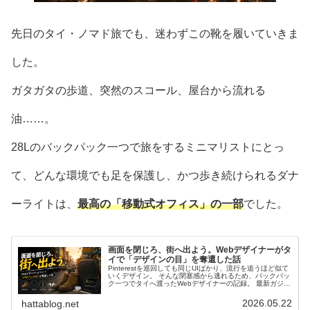
先日のタイ・ノマド旅でも、迷わずこの靴を履いていきま
した。
ガタガタの歩道、突然のスコール、屋台から流れる
油……。
28Lのバックパック一つで旅をするミニマリストにとっ
て、どんな環境でも足を保護し、かつ歩き続けられるダナ
ーライトは、
最高の「移動式オフィス」の一部
でした。
画面を閉じろ、街へ出よう。Webデザイナーがタ
イで「デザインの目」を奪還した話
Pinterestを巡回しても同じUIばかり、流行を追うほど似て
いくデザイン。 そんな閉塞感から逃れるため、バックパッ
ク一つでタイへ渡ったWebデザイナーの記録。 最新ガジェ
ットと20年来の相棒を武器に、画面を閉じて街を歩くこと
で失われたクリエイティビティを奪還する。 本当のインプ
2026.05.22
hattablog.net
ットは検索ではなく体験の中にある。