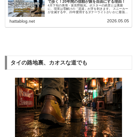
で歩く！20年間の信頼が旅を自由にする理由！
4月下旬の美瑛・富良野観光。ポスターの絶景とは裏腹
に、現実は雪解けの「泥道」が牙を剥きます。 スニーカー
が全滅する中、20年愛用するダナーライトがいかに最強の
相棒だったか。 北海道民の視点で、春の北海道を100%楽
しむための足元戦略をお届けします。
2026.05.05
hattablog.net
タイの路地裏、カオスな道でも