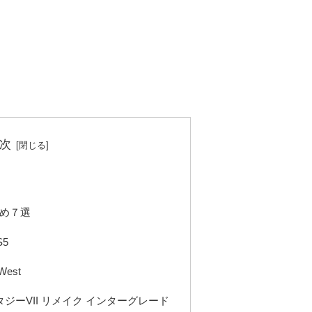
次
すめ７選
S5
 West
タジーVII リメイク インターグレード