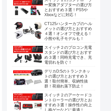
ー変換アダプターの選び方
とおすすめ３選！PS5や
Xboxなどに対応！
CT125ハンターカブのヘル
メットの選び方とおすすめ
４選！オンオフで使える！
小熊や礼子モデルも！
スイッチ２のプロコン充電
スタンドの選び方とおすす
め３選！同時充電でき、充
電切れを防ぐ！
デリカD:5のトランクネッ
トの選び方とおすすめ３
選！取付簡単、収納性抜
群！荷崩れ落下防止！
スイッチ２のアーケードコ
ントローラーの選び方とお
すすめ３選！操作性の向上
し格ゲーなどに最適！