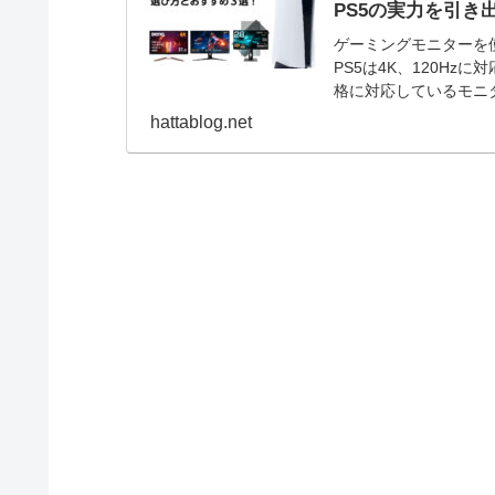
PS5の実力を引き
ゲーミングモニターを
PS5は4K、120H
格に対応しているモニ
きます。 そこで、P
hattablog.net
す。