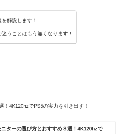
選を解説します！
で迷うことはもう無くなります！
4K120hzでPS5の実力を引き出す！
モニターの選び方とおすすめ３選！4K120hzで