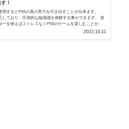
出す！
使用するとPS5の真の実力を引き出すことが出来ます。
zに対応しており、圧倒的な臨場感を体験する事ができます。 規
ターを使えばストレスなくPS5のゲームを楽しむことがで
S5のゲーミングモニターの選び方とおすすめ３選を解説しま
2022.10.11