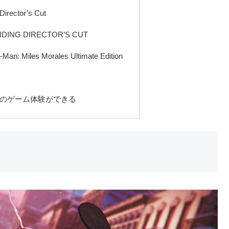
irector’s Cut
DING DIRECTOR’S CUT
an: Miles Morales Ultimate Edition
高のゲーム体験ができる