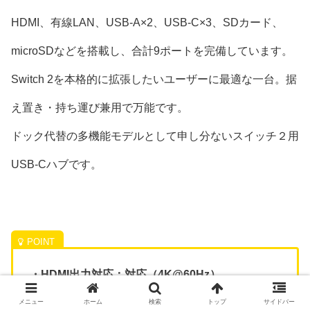
HDMI、有線LAN、USB-A×2、USB-C×3、SDカード、
microSDなどを搭載し、合計9ポートを完備しています。
Switch 2を本格的に拡張したいユーザーに最適な一台。据
え置き・持ち運び兼用で万能です。
ドック代替の多機能モデルとして申し分ないスイッチ２用
USB-Cハブです。
・HDMI出力対応：対応（4K@60Hz）
・PD急速充電対応：対応（最大100W）
メニュー
ホーム
検索
トップ
サイドバー