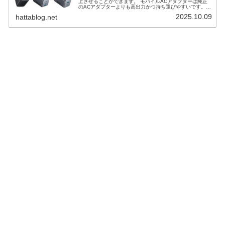
上させることができます。 モバイルACアダプターは純正
のACアダプターよりも高出力かつ持ち運びやすいです。
コンパクトかつ高出力でスイッチ２本体や周辺機器も同時
2025.10.09
hattablog.net
充電することができます。 そこで、スイッチ２のモバイル
ACアダプターの選び方とおすすめ３選を解説します。