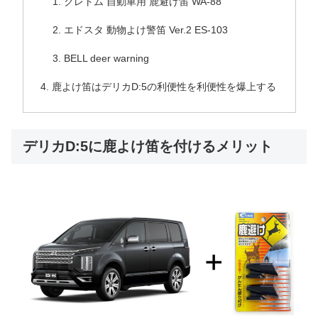
クレトム 自動車用 鹿避け笛 WA-88
エドスタ 動物よけ警笛 Ver.2 ES-103
BELL deer warning
鹿よけ笛はデリカD:5の利便性を利便性を爆上する
デリカD:5に鹿よけ笛を付けるメリット