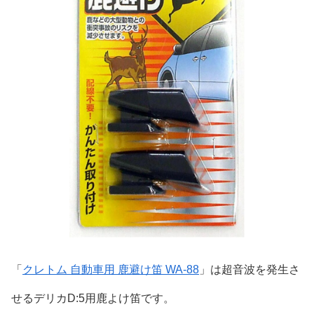
「
クレトム 自動車用 鹿避け笛 WA-88
」は超音波を発生さ
せるデリカD:5用鹿よけ笛です。