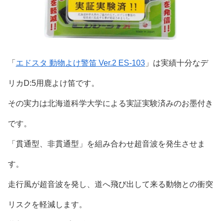
「
エドスタ 動物よけ警笛 Ver.2 ES-103
」は実績十分なデ
リカD:5用鹿よけ笛です。
その実力は北海道科学大学による実証実験済みのお墨付き
です。
「貫通型、非貫通型」を組み合わせ超音波を発生させま
す。
走行風が超音波を発し、道へ飛び出して来る動物との衝突
リスクを軽減します。