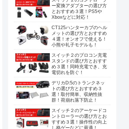
ー変換アダプターの選び方
とおすすめ３選！PS5や
Xboxなどに対応！
CT125ハンターカブのヘル
メットの選び方とおすすめ
４選！オンオフで使える！
小熊や礼子モデルも！
スイッチ２のプロコン充電
スタンドの選び方とおすす
め３選！同時充電でき、充
電切れを防ぐ！
デリカD:5のトランクネッ
トの選び方とおすすめ３
選！取付簡単、収納性抜
群！荷崩れ落下防止！
スイッチ２のアーケードコ
ントローラーの選び方とお
すすめ３選！操作性の向上
し格ゲーなどに最適！