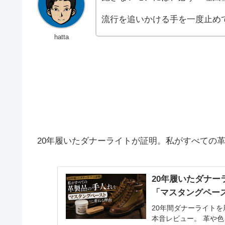
流行を追いかける手を一度止め
hatta
20年履いたダナーライトが証明。私がすべての
20年履いたダナ
「マスタングペー
20年間ダナーライト
本音レビュー。 革や