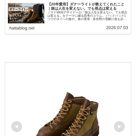
【20年愛用】ダナーライトが教えてくれたこと
｜旅は人生を変えない。でも視点は変える
ノマドWEBデザイナーが「旅は人生を変えない。でも視点
は変える」をテーマに綴る思考のコラム。 バックパック1
つでのタイへの旅や、春の美瑛・富良野の雪解け道を歩く
中でアップデートされる「視点」と仕事の品質。20年間足
元を支え続けるダナーライトと共に、引き算の生き方を語
2026.07.03
hattablog.net
ります。