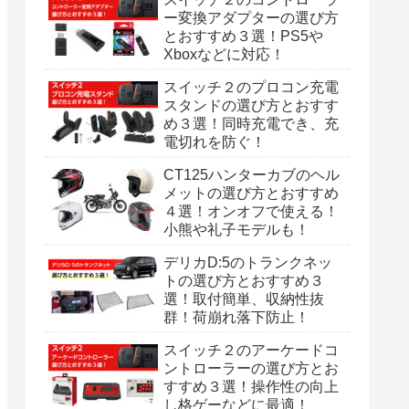
ー変換アダプターの選び方
とおすすめ３選！PS5や
Xboxなどに対応！
スイッチ２のプロコン充電
スタンドの選び方とおすす
め３選！同時充電でき、充
電切れを防ぐ！
CT125ハンターカブのヘル
メットの選び方とおすすめ
４選！オンオフで使える！
小熊や礼子モデルも！
デリカD:5のトランクネッ
トの選び方とおすすめ３
選！取付簡単、収納性抜
群！荷崩れ落下防止！
スイッチ２のアーケードコ
ントローラーの選び方とお
すすめ３選！操作性の向上
し格ゲーなどに最適！