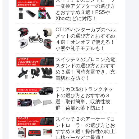
ー変換アダプターの選び方
とおすすめ３選！PS5や
Xboxなどに対応！
CT125ハンターカブのヘル
メットの選び方とおすすめ
４選！オンオフで使える！
小熊や礼子モデルも！
スイッチ２のプロコン充電
スタンドの選び方とおすす
め３選！同時充電でき、充
電切れを防ぐ！
デリカD:5のトランクネッ
トの選び方とおすすめ３
選！取付簡単、収納性抜
群！荷崩れ落下防止！
スイッチ２のアーケードコ
ントローラーの選び方とお
すすめ３選！操作性の向上
し格ゲーなどに最適！