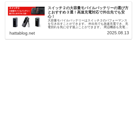
スイッチ２の大容量モバイルバッテリーの選び方
とおすすめ３選！高速充電対応で外出先でも安
心！
大容量モバイルバッテリーはスイッチ２のパフォーマンス
を引き出すことができます。 外出先でも急速充電でき、充
電切れを気にせず遊ぶことができます。 周辺機器も充電で
き、外出先や旅行先でもSwitch 2をしっかり動かせる心強
2025.08.13
hattablog.net
い相棒です。 そこで、スイッチ２の大容量モバイルバッテ
リーの選び方とおすすめ３選を解説します。