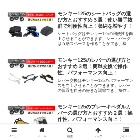
モンキー125のシートバッグの選
モンキー125
び方とおすすめ３選！使い勝手抜
群で利便性向上！収納を増やす！
シートバッグはモンキー125の利便性を向
上させることができます。シートバッグ
は収納スペースを作ることができ、様々
なアイテムを収納可能です。バイクのバ
ランスを保ちやすく、取り外しの容易さ
も魅力で、街乗りやツーリングがより快
モンキー125のレバーの選び方と
モンキー125
適になります。そこで、モンキー125のシ
おすすめ３選！簡単交換で操作
ートバッグの選び方とおすすめ３選を解
性、パフォーマンス向上！
説します。
レバー交換はモンキー125のパフォーマン
スを向上させることができます。レバー
の位置を自分の好きな調節でき、操作性
が向上します。操作時のフィードバック
が良くなり、より直感的な操作が可能
で、カスタム性も抜群です。そこで、モ
モンキー125のブレーキペダルカ
モンキー125
ンキー125のレバーの選び方とおすすめ３
バーの選び方とおすすめ２選！操
選を解説します。
作性、パフォーマンス向上！
ブレーキペダルカバーはモンキー125のパ
フォーマンスを向上させることができま
す。ブレーキペダルの操作性を向上さ
メニュー
ホーム
検索
トップ
サイドバー