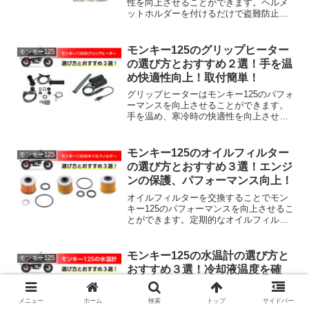
性を向上させることができます。ヘルメ
ットホルダーを付けるだけで盗難防止や
収納場所問題を解決することができま
す。また、ヘルメットの収納場所も確保
でき、ツーリングや街乗りでも役立つア
モンキー125のグリップヒーター
モンキー125
イテムです。そこで、モンキー125のヘル
の選び方とおすすめ２選！手を温
メットホルダーの選び方とおすすめ２選
め快適性向上！取付簡単！
を解説します。
グリップヒーターはモンキー125のパフォ
ーマンスを向上させることができます。
手を温め、寒冷時の快適性を向上させる
ことができます。また、血行の悪化を防
ぎ、疲労の軽減や安定性が向上させるこ
とができます。そこで、モンキー125のグ
モンキー125のオイルフィルター
モンキー125
リップヒーターの選び方とおすすめ２選
の選び方とおすすめ３選！エンジ
を解説します。
ンの保護、パフォーマンス向上！
オイルフィルターを交換することでモン
キー125のパフォーマンスを向上させるこ
とができます。定期的なオイルフィルタ
ー交換はエンジンパフォーマンスを向上
させることができます。エンジンの保護
やエンジンの性能維持、燃費向上効果も
モンキー125の水温計の選び方と
モンキー125
期待できます。そこで、モンキー125のオ
おすすめ３選！冷却液温度を確
イルフィルターの選び方とおすすめ３選
認！エンジンの保護に！
を解説します。
水温計はモンキー125のパフォーマンスを
メニュー
ホーム
検索
トップ
サイドバー