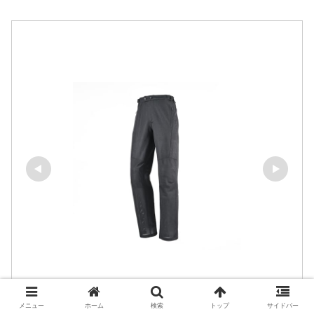
メニュー
ホーム
検索
トップ
サイドバー
デイトナ(Daytona)