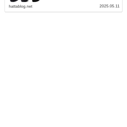
く汗による不快感を軽減し、ヘルメットのインナーを清潔
に保つことができます。 そこで、CB125Rのフェイスマス
2025.05.11
hattablog.net
クの選び方とおすすめ３選を解説します。