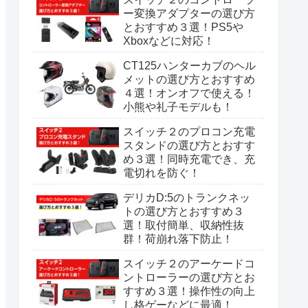
ー変換アダプターの選び方
とおすすめ３選！PS5や
Xboxなどに対応！
CT125ハンターカブのヘル
メットの選び方とおすすめ
４選！オンオフで使える！
小熊や礼子モデルも！
スイッチ２のプロコン充電
スタンドの選び方とおすす
め３選！同時充電でき、充
電切れを防ぐ！
デリカD:5のトランクネッ
トの選び方とおすすめ３
選！取付簡単、収納性抜
群！荷崩れ落下防止！
スイッチ２のアーケードコ
ントローラーの選び方とお
すすめ３選！操作性の向上
し格ゲーなどに最適！